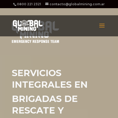
0800 221 2321
contacto@globalmining.com.ar
SERVICIOS
INTEGRALES EN
BRIGADAS DE
RESCATE Y